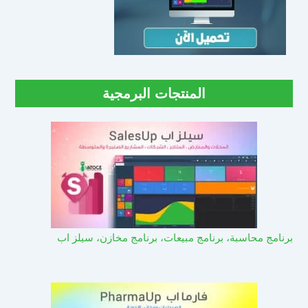
المنتجات البرمجية
برنامج محاسبة، برنامج مبيعات، برنامج مخازن، سيلز اب