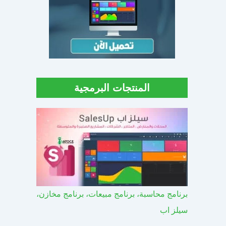
المنتجات البرمجية
برنامج محاسبة، برنامج مبيعات، برنامج مخازن،
سيلز اب