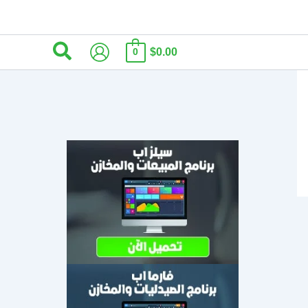
البحث
$0.00
0