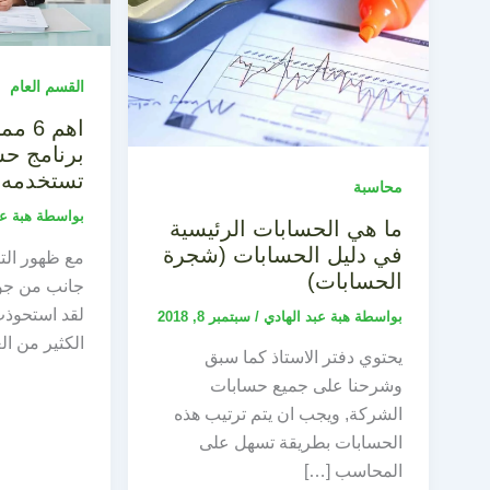
القسم العام
اهم 
برنامج حس
تستخدمه
محاسبة
بواسطة
هبة ع
ما هي الحسابات الرئيسية
في دليل الحسابات (شجرة
مع ظهور التك
الحسابات)
جانب من جوا
لقد استحوذت
بواسطة
هبة عبد الهادي
/
سبتمبر 8, 2018
الكثير من ال
يحتوي دفتر الاستاذ كما سبق
وشرحنا على جميع حسابات
الشركة, ويجب ان يتم ترتيب هذه
الحسابات بطريقة تسهل على
المحاسب […]