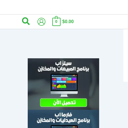
البحث
$0.00
0