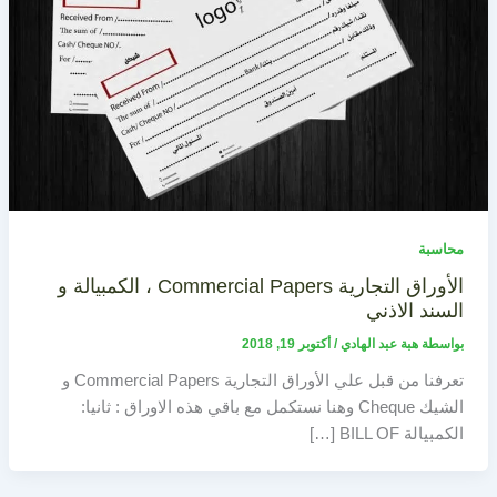
محاسبة
الأوراق التجارية Commercial Papers ، الكمبيالة و
السند الاذني
بواسطة
هبة عبد الهادي
/
أكتوبر 19, 2018
تعرفنا من قبل علي الأوراق التجارية Commercial Papers و
الشيك Cheque وهنا نستكمل مع باقي هذه الاوراق : ثانيا:
الكمبيالة BILL OF […]