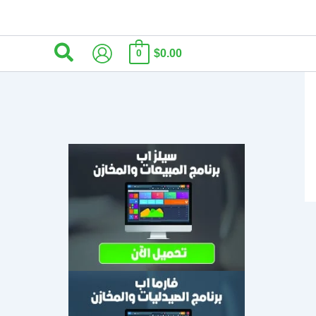
البحث
$0.00
0