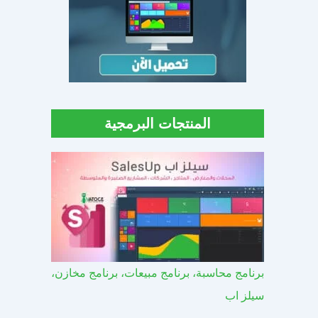
المنتجات البرمجية
برنامج محاسبة، برنامج مبيعات، برنامج مخازن،
سيلز اب