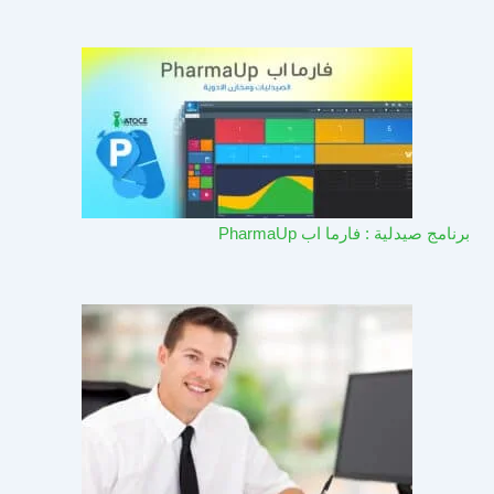
برنامج صيدلية : فارما اب PharmaUp​