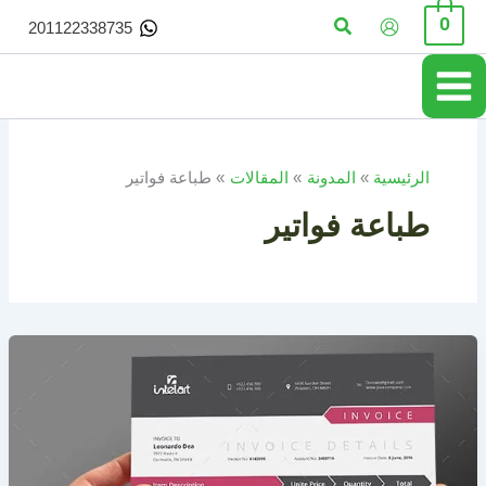
خطي
البحث
0
201122338735
لى
لمحتوى
الرئيسية
المدونة
المقالات
طباعة فواتير
طباعة فواتير