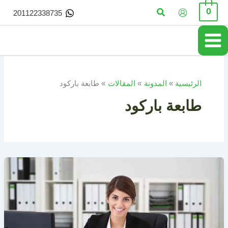
خطي
البحث
0
201122338735
لى
لمحتوى
الرئيسية
المدونة
المقالات
طابعة باركود
طابعة باركود