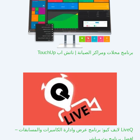
برنامج محلات ومراكز الصيانة | تاتش اب TouchUp
LiveQ لايف كيو: برنامج عرض وادارة الكاميرات والمسابقات –
افضل برنامج بث مباشر