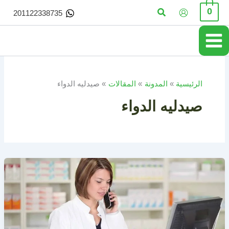
خطي
البحث
0
201122338735
لى
لمحتوى
الرئيسية
المدونة
المقالات
صيدليه الدواء
صيدليه الدواء