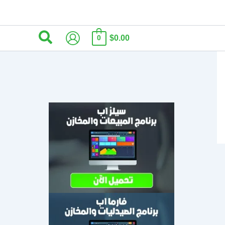
البحث
$0.00
0