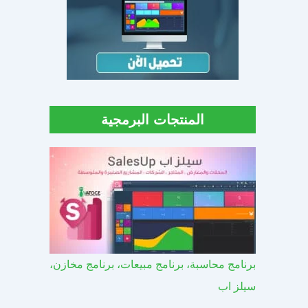
المنتجات البرمجية
برنامج محاسبة، برنامج مبيعات، برنامج مخازن،
سيلز اب