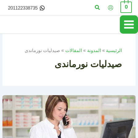
خطي
البحث
0
201122338735
لى
لمحتوى
الرئيسية
المدونة
المقالات
صيدليات نورماندى
صيدليات نورماندى