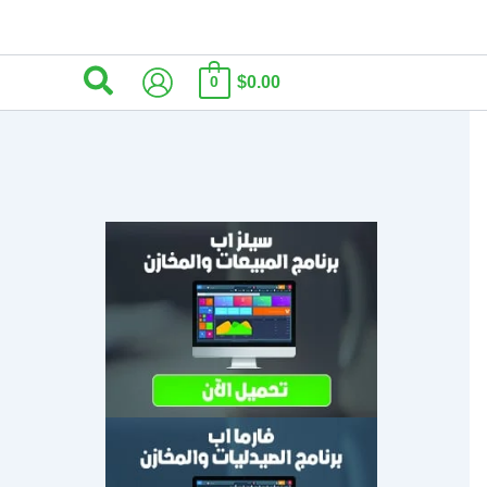
البحث
$0.00
0