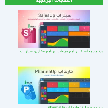
المنتجات البرمجية
برنامج محاسبة، برنامج مبيعات، برنامج مخازن، سيلز اب
برنامج صيدلية : فارما اب PharmaUp​