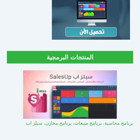
المنتجات البرمجية
برنامج محاسبة، برنامج مبيعات، برنامج مخازن، سيلز اب