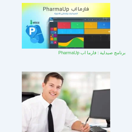
برنامج صيدلية : فارما اب PharmaUp​