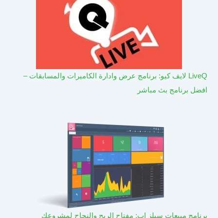
LiveQ لايف كيو: برنامج عرض وادارة الكاميرات والمسابقات –
افضل برنامج بث مباشر
برنامج مبيعات سيلز اب: مفتاح الربح والنجاح لمشروعك