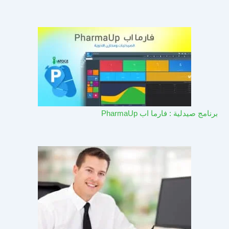
برنامج صيدلية : فارما اب PharmaUp​