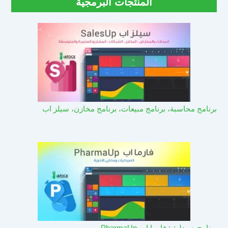
المنتجات البرمجية
برنامج محاسبة، برنامج مبيعات، برنامج مخازن، سيلز اب
برنامج صيدلية : فارما اب PharmaUp​