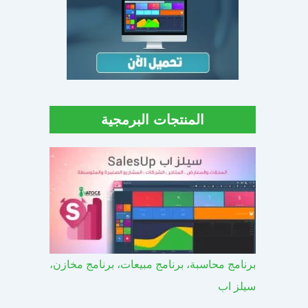
المنتجات البرمجية
برنامج محاسبة، برنامج مبيعات، برنامج مخازن،
سيلز اب