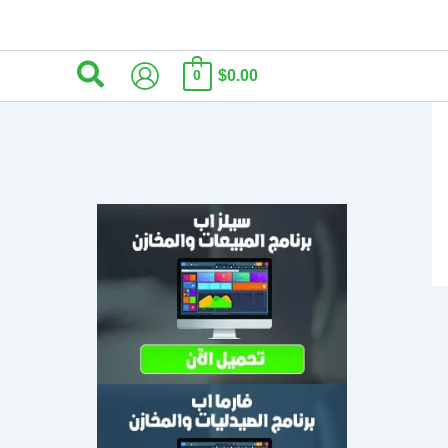
البحث
$0.00
0