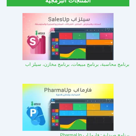
المنتجات البرمجية
برنامج محاسبة، برنامج مبيعات، برنامج مخازن، سيلز اب
برنامج صيدلية : فارما اب PharmaUp​