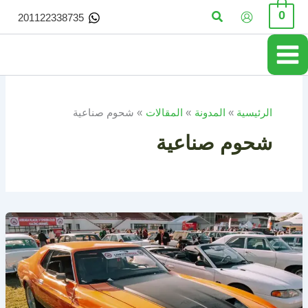
خطي
البحث
0
201122338735
لى
لمحتوى
الرئيسية
المدونة
المقالات
شحوم صناعية
شحوم صناعية