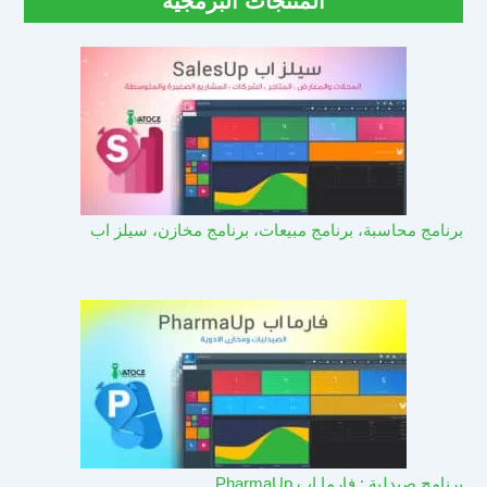
المنتجات البرمجية
برنامج محاسبة، برنامج مبيعات، برنامج مخازن، سيلز اب
برنامج صيدلية : فارما اب PharmaUp​