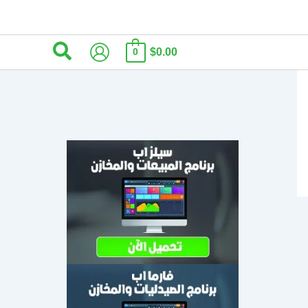
البحث
$0.00
0