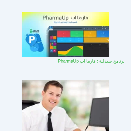
برنامج صيدلية : فارما اب PharmaUp​