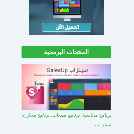
المنتجات البرمجية
برنامج محاسبة، برنامج مبيعات، برنامج مخازن،
سيلز اب