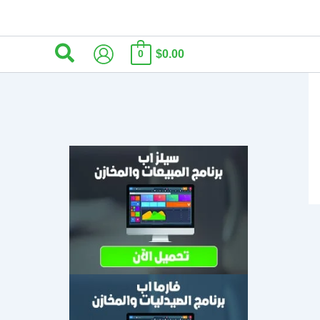
البحث
$0.00
0