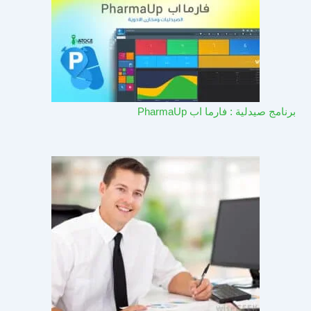
برنامج صيدلية : فارما اب PharmaUp​