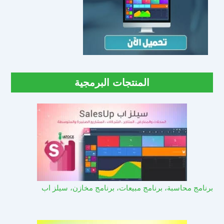
المنتجات البرمجية
برنامج محاسبة، برنامج مبيعات، برنامج مخازن، سيلز اب