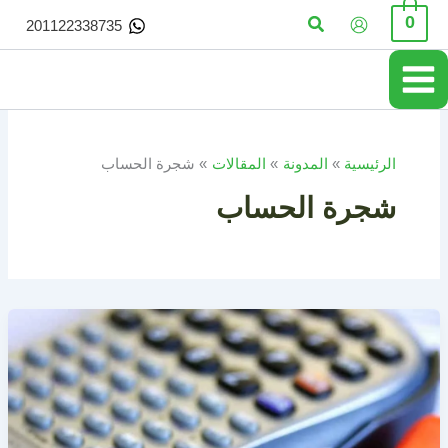
خطي
البحث
0
201122338735
لى
لمحتوى
الرئيسية
المدونة
المقالات
شجرة الحساب
شجرة الحساب