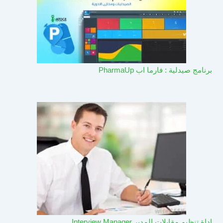
برنامج صيدلية : فارما اب PharmaUp​
اداة تنظيم مقابلات المدير Interview Manager