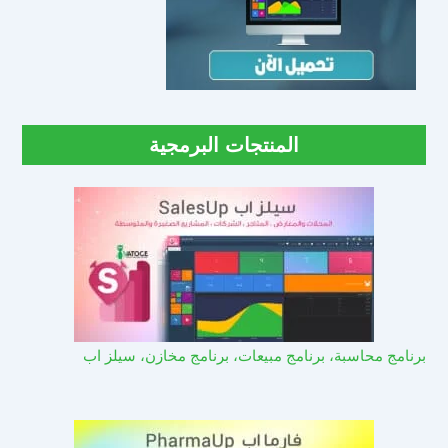
المنتجات البرمجية
برنامج محاسبة، برنامج مبيعات، برنامج مخازن، سيلز اب