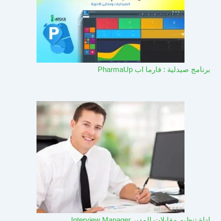
برنامج صيدلية : فارما اب PharmaUp​
اداة تنظيم مقابلات المدير Interview Manager