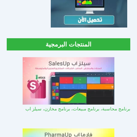
المنتجات البرمجية
برنامج محاسبة، برنامج مبيعات، برنامج مخازن، سيلز اب