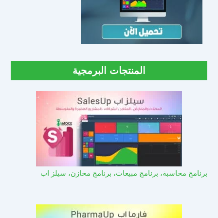
المنتجات البرمجية
برنامج محاسبة، برنامج مبيعات، برنامج مخازن، سيلز اب