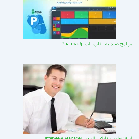
برنامج صيدلية : فارما اب PharmaUp​
اداة تنظيم مقابلات المدير Interview Manager