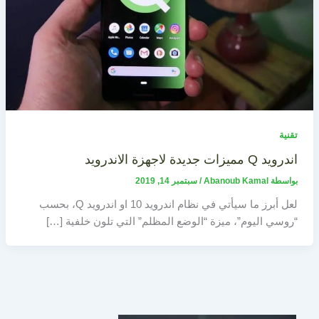
تقنية
اندرويد Q مميزات جديدة لاجهزة الاندرويد
بواسطة
Abanoub Kamal
/
سبتمبر 14, 2019
لعل أبرز ما سيأتي في نظام اندرويد 10 او اندرويد Q، بحسب
“روسي اليوم”، ميزة “الوضع المظلم” التي تلون خلفية […]