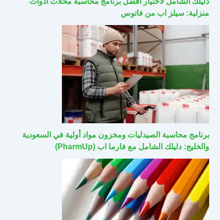
دليلك الشامل لاختيار أفضل برنامج محاسبة محلات أدوات
منزلية: سيلز اب من فاتوس
برنامج محاسبة الصيدليات ومخزون مواد أولية في السعودية
والخليج: دليلك الشامل مع فارما اب (PharmUp)