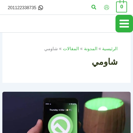
خطي
البحث
0
201122338735
لى
لمحتوى
الرئيسية
المدونة
المقالات
شاومي
شاومي