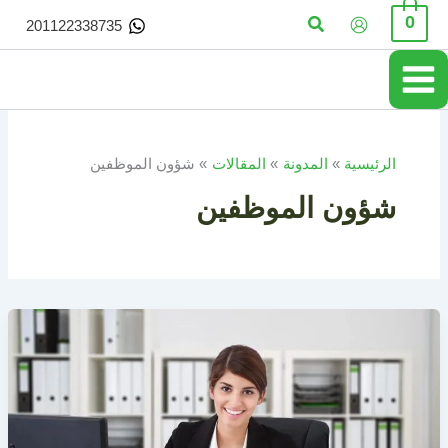
خطي
البحث
0
201122338735
لى
لمحتوى
الرئيسية
المدونة
المقالات
شؤون الموظفين
شؤون الموظفين