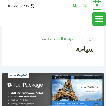
خطي
البحث
0
201122338735
لى
لمحتوى
الرئيسية
المدونة
المقالات
سياحة
سياحة