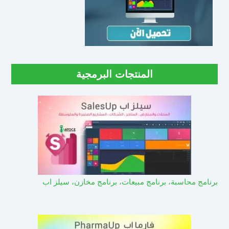
المنتجات البرمجية
برنامج محاسبة، برنامج مبيعات، برنامج مخازن، سيلز اب