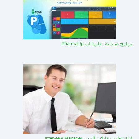
برنامج صيدلية : فارما اب PharmaUp​
اداة تنظيم مقابلات المدير Interview Manager