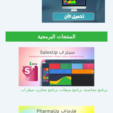
المنتجات البرمجية
برنامج محاسبة، برنامج مبيعات، برنامج مخازن، سيلز اب