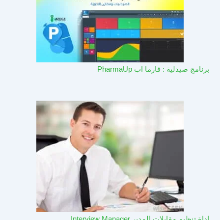
برنامج صيدلية : فارما اب PharmaUp​
اداة تنظيم مقابلات المدير Interview Manager