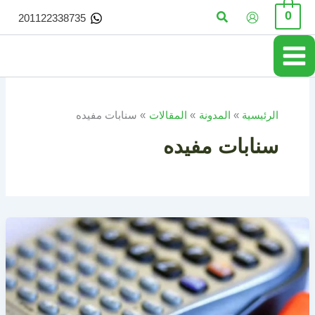
خطي
البحث
0
201122338735
لى
لمحتوى
الرئيسية
المدونة
المقالات
سنابات مفيده
سنابات مفيده