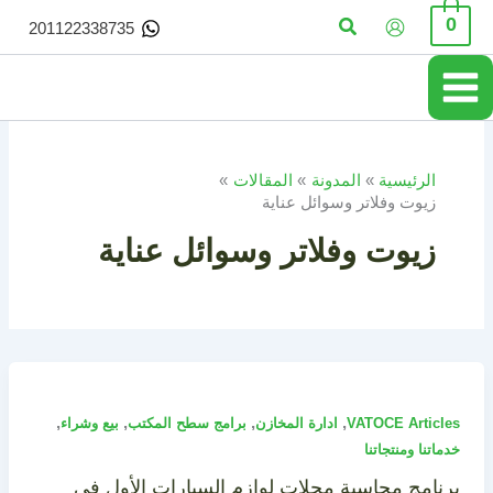
خطي
البحث
0
201122338735
لى
لمحتوى
الرئيسية
المدونة
المقالات
زيوت وفلاتر وسوائل عناية
زيوت وفلاتر وسوائل عناية
,
,
,
,
VATOCE Articles
ادارة المخازن
برامج سطح المكتب
بيع وشراء
خدماتنا ومنتجاتنا
برنامج محاسبة محلات لوازم السيارات الأول في