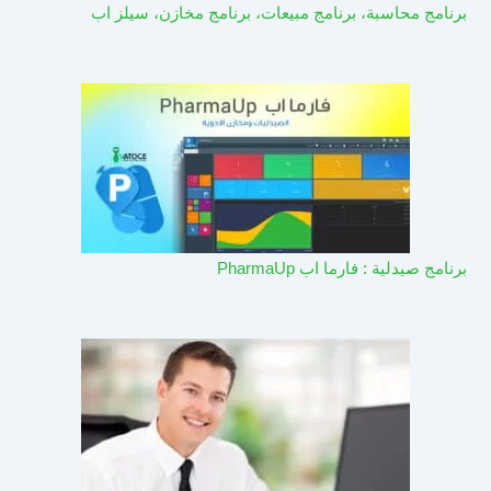
برنامج محاسبة، برنامج مبيعات، برنامج مخازن، سيلز اب
برنامج صيدلية : فارما اب PharmaUp​