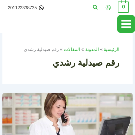
خطي
البحث
0
201122338735
لى
لمحتوى
الرئيسية
المدونة
المقالات
رقم صيدلية رشدي
رقم صيدلية رشدي