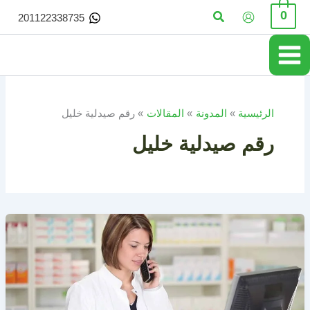
خطي
البحث
0
201122338735
لى
لمحتوى
الرئيسية
المدونة
المقالات
رقم صيدلية خليل
رقم صيدلية خليل