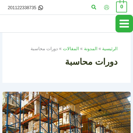
خطي
البحث
0
201122338735
لى
لمحتوى
الرئيسية
المدونة
المقالات
دورات محاسبة
دورات محاسبة