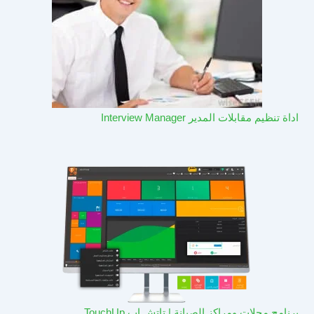
اداة تنظيم مقابلات المدير Interview Manager
برنامج محلات ومراكز الصيانة | تاتش اب TouchUp