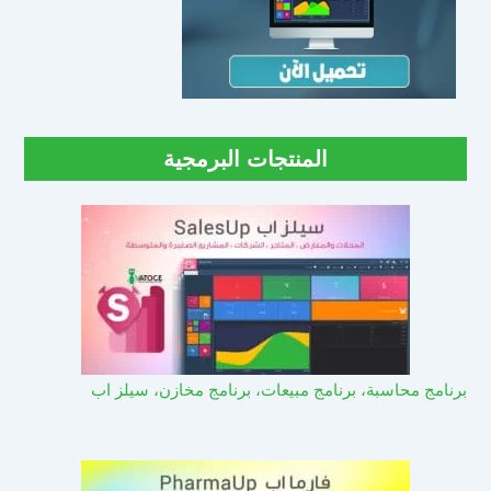
المنتجات البرمجية
برنامج محاسبة، برنامج مبيعات، برنامج مخازن، سيلز اب