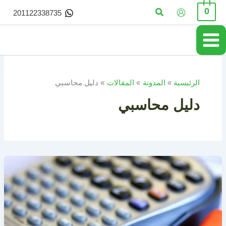
خطي
البحث
0
201122338735
لى
لمحتوى
الرئيسية
المدونة
المقالات
دليل محاسبي
دليل محاسبي