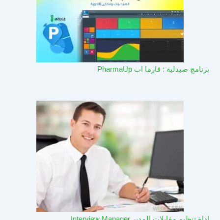
برنامج صيدلية : فارما اب PharmaUp​
اداة تنظيم مقابلات المدير Interview Manager