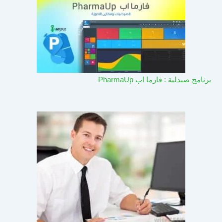
برنامج صيدلية : فارما اب PharmaUp​