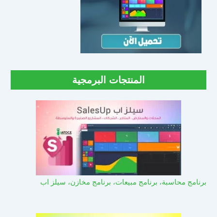
المنتجات البرمجية
برنامج محاسبة، برنامج مبيعات، برنامج مخازن، سيلز اب