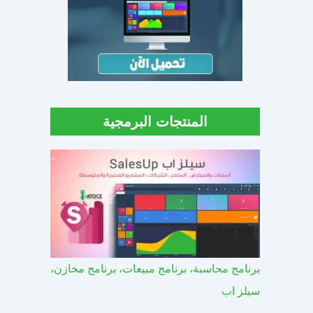
المنتجات البرمجية
برنامج محاسبة، برنامج مبيعات، برنامج مخازن،
سيلز اب