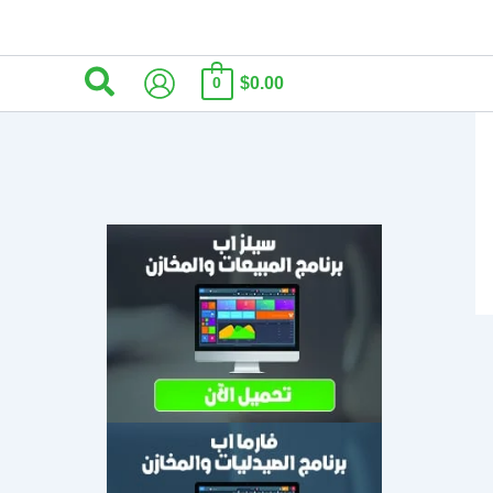
البحث
$0.00
0