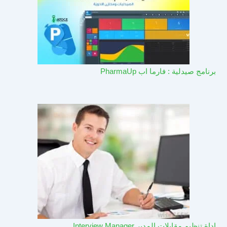
برنامج صيدلية : فارما اب PharmaUp​
اداة تنظيم مقابلات المدير Interview Manager