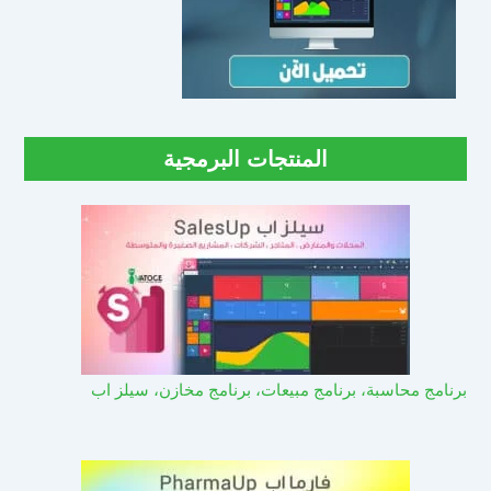
المنتجات البرمجية
برنامج محاسبة، برنامج مبيعات، برنامج مخازن، سيلز اب