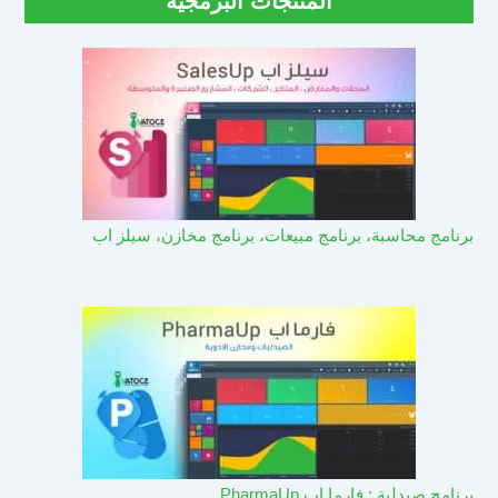
المنتجات البرمجية
برنامج محاسبة، برنامج مبيعات، برنامج مخازن، سيلز اب
برنامج صيدلية : فارما اب PharmaUp​