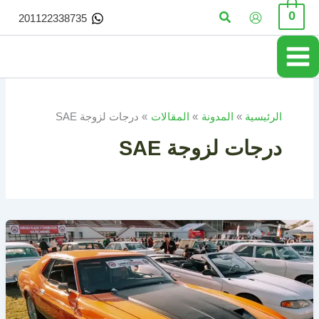
خطي
البحث
0
201122338735
لى
لمحتوى
الرئيسية
المدونة
المقالات
درجات لزوجة SAE
درجات لزوجة SAE