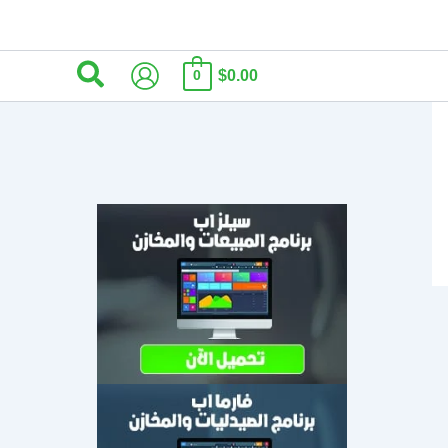
البحث
$0.00
0