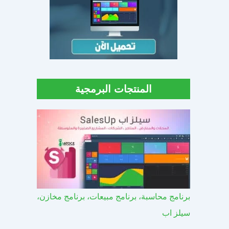
المنتجات البرمجية
برنامج محاسبة، برنامج مبيعات، برنامج مخازن،
سيلز اب