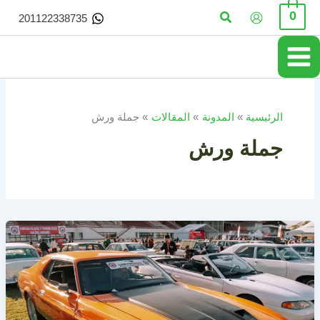
خطي
البحث
0
201122338735
لى
لمحتوى
الرئيسية
المدونة
المقالات
جملة ورش
جملة ورش