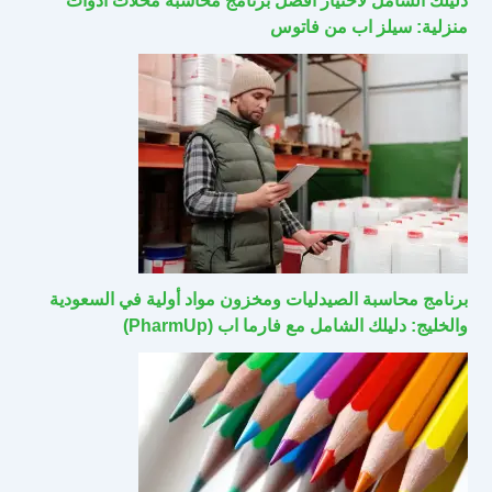
دليلك الشامل لاختيار أفضل برنامج محاسبة محلات أدوات
منزلية: سيلز اب من فاتوس
برنامج محاسبة الصيدليات ومخزون مواد أولية في السعودية
والخليج: دليلك الشامل مع فارما اب (PharmUp)