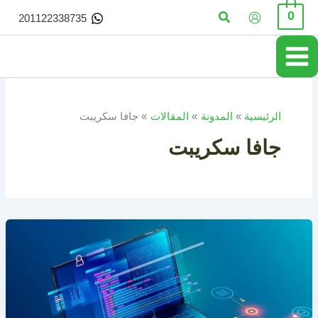
خطي
البحث
0
201122338735
لى
لمحتوى
الرئيسية
المدونة
المقالات
جافا سكريبت
جافا سكريبت