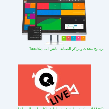
برنامج محلات ومراكز الصيانة | تاتش اب TouchUp
LiveQ لايف كيو: برنامج عرض وادارة الكاميرات والمسابقات –