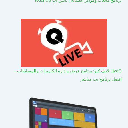
برنامج محلات ومراكز الصيانة | تاتش اب TouchUp
LiveQ لايف كيو: برنامج عرض وادارة الكاميرات والمسابقات –
افضل برنامج بث مباشر