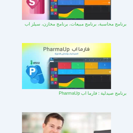
برنامج محاسبة، برنامج مبيعات، برنامج مخازن، سيلز اب
برنامج صيدلية : فارما اب PharmaUp​