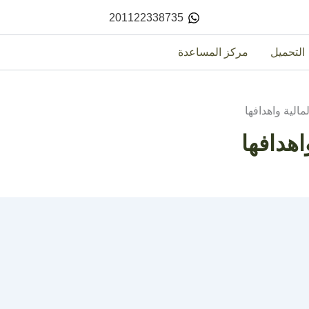
201122338735
التحميل
مركز المساعدة
الية واهدافها
اهدافها