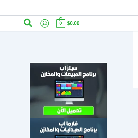
البحث
$0.00
0