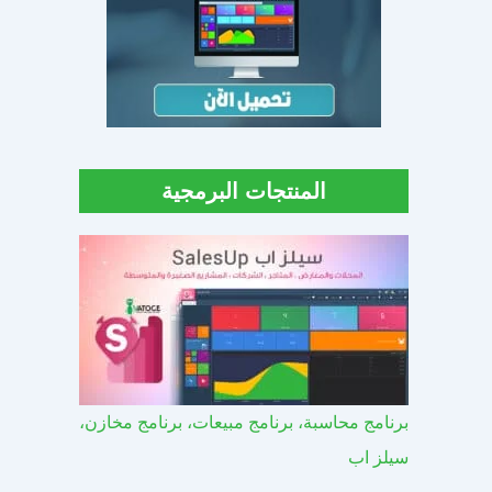
المنتجات البرمجية
برنامج محاسبة، برنامج مبيعات، برنامج مخازن،
سيلز اب