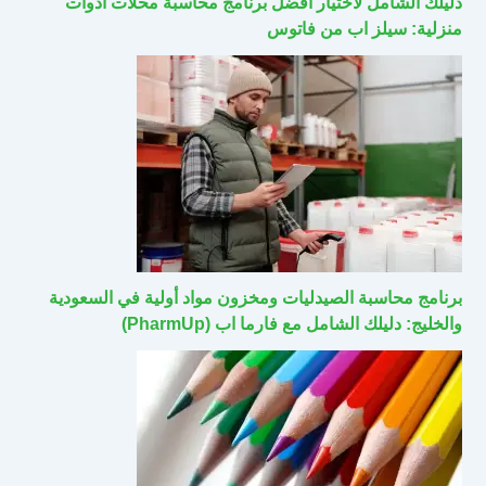
دليلك الشامل لاختيار أفضل برنامج محاسبة محلات أدوات
منزلية: سيلز اب من فاتوس
برنامج محاسبة الصيدليات ومخزون مواد أولية في السعودية
والخليج: دليلك الشامل مع فارما اب (PharmUp)