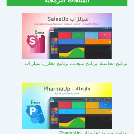
المنتجات البرمجية
برنامج محاسبة، برنامج مبيعات، برنامج مخازن، سيلز اب
برنامج صيدلية : فارما اب PharmaUp​