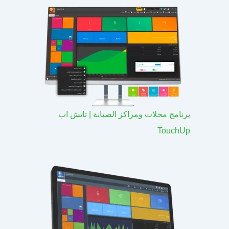
برنامج محلات ومراكز الصيانة | تاتش اب
TouchUp