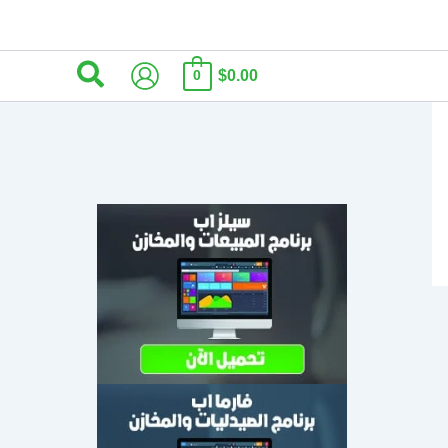
البحث
$0.00
0