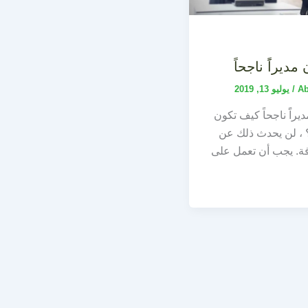
ديراًَ ناجحاً
A
/
يوليو 13, 2019
راًَ ناجحاً كيف تكون
اً؟ ، لن يحدث ذلك عن
ة. يجب أن تعمل على