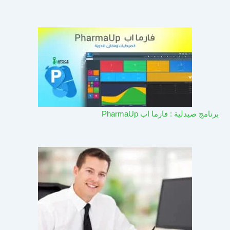
برنامج صيدلية : فارما اب PharmaUp​