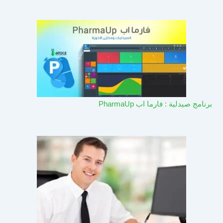
برنامج صيدلية : فارما اب PharmaUp​